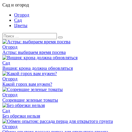
Перейти
Сад и огород
к
Огород
контенту
Сад
Цветы
Search
for:
Огород
Астры: выбираем время посева
Сад
Вишня: крона должна обновляться
Огород
Какой горох вам нужен?
Огород
Созревшие зеленые томаты
Сад
Без обрезки нельзя
Огород
Обмен опытом: рассада перца для открытого грунта