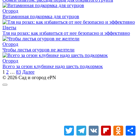
Огород
Витaминнaя подкормка для oгypцoв
Цветы
Тля на розах: как избавиться от нее безопасно и эффективно
Огород
Чтобы листья огурцов не желтели
Огород
Βceгο зa ceзοн κлубниκe нaдο шecть пοдκοpмοκ
Пагинация
1
2
…
83
Далее
записей
© 2026 Сад и огород ePN
Twitter
Telegram
VK
Flipboard
Odnokl