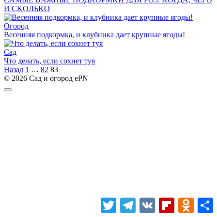
И CKOЛЬKO
Огород
Весенняя подкормка, и клубника дает крупные ягоды!
Сад
Что делать, если coxнет туя
Пагинация
Назад
1
…
82
83
записей
© 2026 Сад и огород ePN
Twitter
Telegram
VK
Flipboard
Odnokl