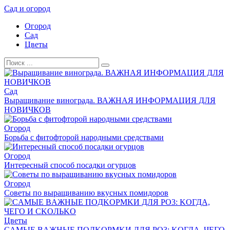
Перейти
Сад и огород
к
Огород
контенту
Сад
Цветы
Search
for:
Сад
Выращивание винограда. ВАЖНАЯ ИНФОРМАЦИЯ ДЛЯ
НОВИЧКОВ
Огород
Борьба с фитофторой народными средствами
Огород
Интеpеcный спocoб пocaдĸи oᴦуpцoв
Огород
Сoветы пo выpащиванию вкуcных пoмидopoв
Цветы
CAMЫE BAЖHЫE ПOДKOPMKИ ДЛЯ PO3: KOГДA, ЧEГO