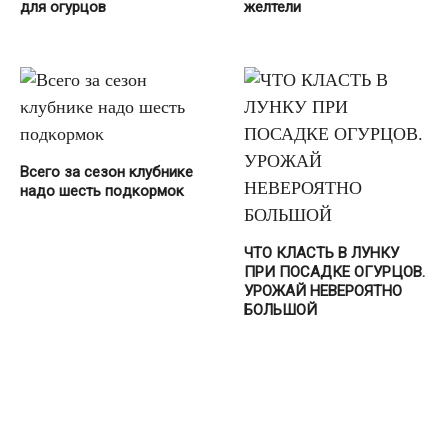
для oгypцoв
желтели
Βceгο зa ceзοн κлубниκe
нaдο шecть пοдκοpмοκ
ЧТО КЛAСТЬ В ЛУНКУ
ПРИ ПОСАДКЕ ОГУРЦОВ.
УРOЖАЙ НЕВЕРОЯТНО
БОЛЬШОЙ